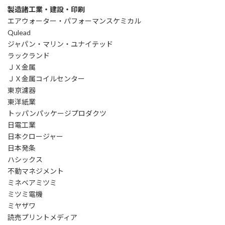
製造諸工業・建設・印刷
エアウォーター・パフォーマンスケミカル
Qulead
ジャパン・マリン・ユナイテッド
ラックランド
ＪＸ金属
ＪＸ金属コイルセンター
東京濾器
東洋紙業
トッパンパッケージプロダクツ
日電工業
日本クロージャー
日本発条
ハシックス
不動マネジメント
ミネベアミツミ
ミツミ電機
ミヤザワ
読売プリントメディア