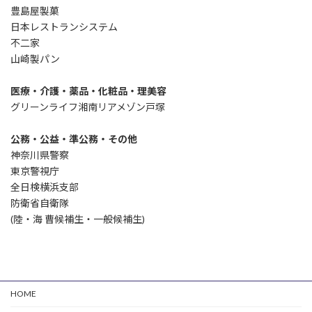
豊島屋製菓
日本レストランシステム
不二家
山崎製パン
医療・介護・薬品・化粧品・理美容
グリーンライフ湘南リアメゾン戸塚
公務・公益・準公務・その他
神奈川県警察
東京警視庁
全日検横浜支部
防衛省自衛隊
(陸・海 曹候補生・一般候補生)
HOME