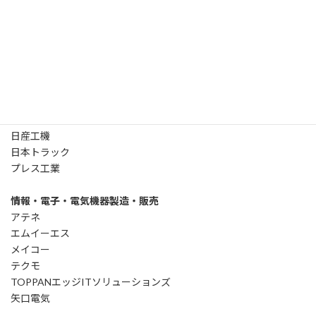
アイエー
アイシンシロキ
いすゞ自動車
栄和産業
湘南ユニテック
東京ラヂエーター製造
東邦精機
トピー工業
日産工機
日本トラック
プレス工業
情報・電子・電気機器製造・販売
アテネ
エムイーエス
メイコー
テクモ
TOPPANエッジITソリューションズ
矢口電気