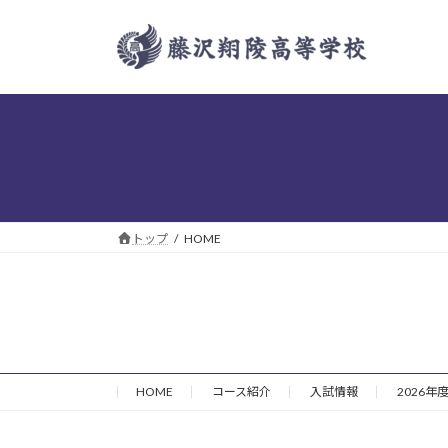
コ
ナ
ン
ビ
テ
ゲ
ン
ー
ツ
シ
へ
ョ
ス
ン
キ
に
ッ
移
プ
動
トップ
HOME
HOME
コース紹介
入試情報
2026年