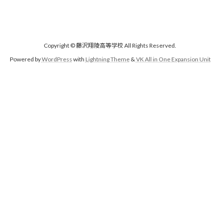
Copyright © 藤沢翔陵高等学校 All Rights Reserved.
Powered by
WordPress
with
Lightning Theme
&
VK All in One Expansion Unit