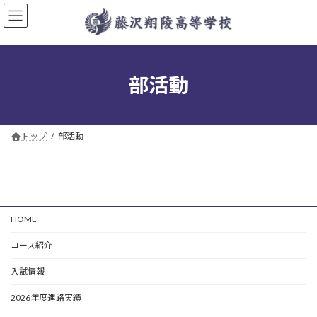
コ
ナ
ン
ビ
テ
ゲ
ン
ー
ツ
シ
へ
ョ
部活動
ス
ン
キ
に
ッ
移
プ
動
トップ
部活動
HOME
コース紹介
入試情報
2026年度進路実績