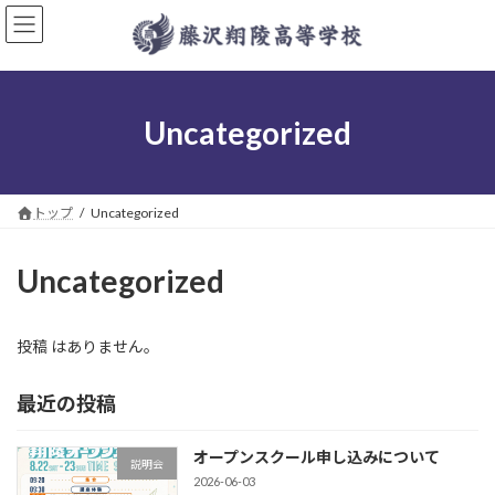
コ
ナ
ン
ビ
テ
ゲ
ン
ー
ツ
シ
へ
ョ
Uncategorized
ス
ン
キ
に
ッ
移
プ
動
トップ
Uncategorized
Uncategorized
投稿 はありません。
最近の投稿
オープンスクール申し込みについて
説明会
2026-06-03